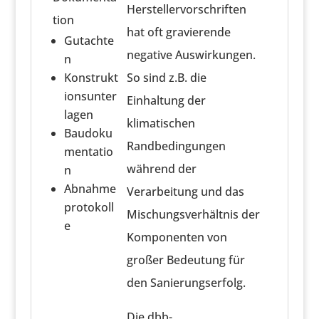
Herstellervorschriften
tion
hat oft gravierende
Gutachte
negative Auswirkungen.
n
So sind z.B. die
Konstrukt
ionsunter
Einhaltung der
lagen
klimatischen
Baudoku
Randbedingungen
mentatio
während der
n
Abnahme
Verarbeitung und das
protokoll
Mischungsverhältnis der
e
Komponenten von
großer Bedeutung für
den Sanierungserfolg.
Die
dbb
-