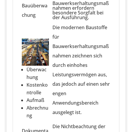
Bauwerkserhaltungsmaß
Bauüberwa
nahmen erfordern
besondere Sorgfalt bei
chung
der Ausführung.
Die modernen Baustoffe
für
Bauwerkserhaltungsmaß
nahmen zeichnen sich
durch einhohes
Überwac
Leistungsvermögen aus,
hung
das jedoch auf einen sehr
Kostenko
ntrolle
engen
Aufmaß
Anwendungsbereich
Abrechnu
ausgelegt ist.
ng
Die Nichtbeachtung der
Dokumenta